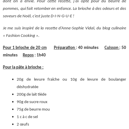
dont on a envie. Pour cette recette, j’ai opté pour du beurre de
pommes, qui fait retomber en enfance. La brioche à des odeurs et des
saveurs de Noël, c’est juste D-I-N-G-U-E !
Je me suis inspiré de la recette d’Anne-Sophie Vidal, du blog culinaire
« Fashion Cooking ».
Pour 1 brioche de 20 cm
Préparation
: 40 minutes
Cuisson
: 50
minutes
Repos
: 1h40
Pour la pâte à brioche :
20g de levure fraîche ou 10g de levure de boulanger
déshydratée
200g de lait tiède
90g de sucre roux
75g de beurre mou
1 c à c de sel
2 œufs