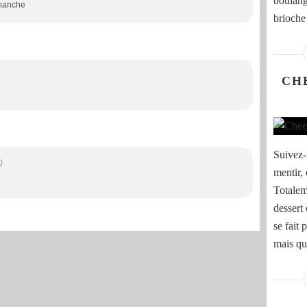
boulang
imanche
brioche 
CH
Suivez-
0
mentir, 
Totalem
dessert 
se fait 
mais qui