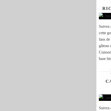
RI
Suivez-
cette g
fans de 
gâteau 
Cuisson
base bis
C
Suivez-m