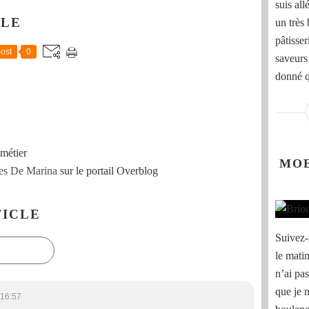
suis al
CLE
un très
pâtisser
ost
0
saveurs
donné qu
métier
MOE
es De Marina
sur le portail Overblog
ICLE
Suivez-
le matin
n’ai pas
que je 
 16:57