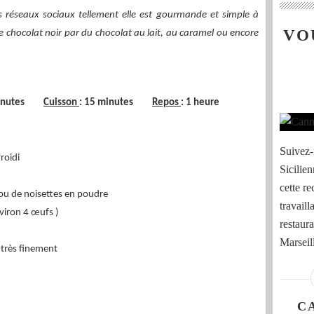
s réseaux sociaux tellement elle est gourmande et simple à
VO
t le chocolat noir par du chocolat au lait, au caramel ou encore
 minutes
Cuisson
: 15 minutes
Repos
: 1 heure
Suivez-m
roidi
Sicilien
cette re
u de noisettes en poudre
travaill
viron 4 œufs )
restaura
Marseille
 très finement
C