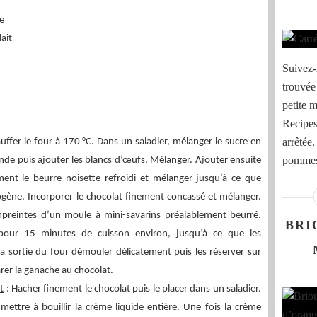
e
ait
Suivez-
trouvée
petite m
Recipes
arrêtée
uffer le four à 170 °C. Dans un saladier, mélanger le sucre en
pommes,
de puis ajouter les blancs d’œufs. Mélanger. Ajouter ensuite
ment le beurre noisette refroidi et mélanger jusqu’à ce que
omogène. Incorporer le chocolat finement concassé et mélanger.
mpreintes d’un moule à mini-savarins préalablement beurré.
BRI
pour 15 minutes de cuisson environ, jusqu’à ce que les
 la sortie du four démouler délicatement puis les réserver sur
arer la ganache au chocolat.
t
: Hacher finement le chocolat puis le placer dans un saladier.
mettre à bouillir la crème liquide entière. Une fois la crème