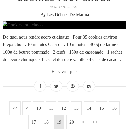
19 NOVEMBRE 2013
By Les Délices De Marina
De quoi nous rendre accro et dinguo ! Pour 35 cookies environ
Préparation : 10 minutes Cuisson : 10 minutes · 300g de farine ·
100g de beurre pommade · 2 œufs · 150g de cassonade · 1 sachet
de levure chimique · 1 sachet de sucre vanillé · 4 c à s de cacao...
En savoir plus
<<
<
10
11
12
13
14
15
16
17
18
19
20
>
>>