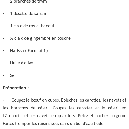
·
2 branches de thym
·
1 dosette de safran
·
1 c à c de ras-el-hanout
·
½ c à c de gingembre en poudre
·
Harissa ( Facultatif )
·
Huile d’olive
·
Sel
Préparation :
-
Coupez le bœuf en cubes. Epluchez les carottes, les navets et
les branches de céleri. Coupez les carottes et le céleri en
bâtonnets, et les navets en quartiers. Pelez et hachez l’oignon.
Faites tremper les raisins secs dans un bol d’eau tiède.