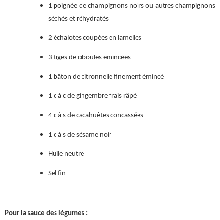
1 poignée de champignons noirs ou autres champignons
séchés et réhydratés
2 échalotes coupées en lamelles
3 tiges de ciboules émincées
1 bâton de citronnelle finement émincé
1 c à c de gingembre frais râpé
4 c à s de cacahuètes concassées
1 c à s de sésame noir
Huile neutre
Sel fin
Pour la sauce des légumes :