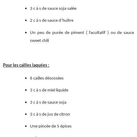
3 c à s de sauce soja salée
2 c à s de sauce d’huître
Un peu de purée de piment ( facultatif ) ou de sauce
sweet chili
Pour les cailles laquées :
6 cailles désossées
3 c à s de miel liquide
3 c à s de sauce soja
3 c à s de jus de citron
Une pincée de 5 épices