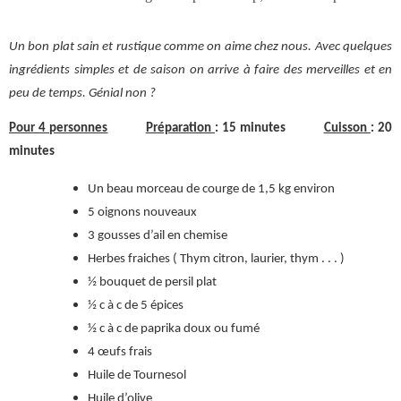
Un bon plat sain et rustique comme on aime chez nous. Avec quelques
ingrédients simples et de saison on arrive à faire des merveilles et en
peu de temps. Génial non ?
Pour 4 personnes
Préparation
: 15 minutes
Cuisson
: 20
minutes
Un beau morceau de courge de 1,5 kg environ
5 oignons nouveaux
3 gousses d’ail en chemise
Herbes fraiches ( Thym citron, laurier, thym . . . )
½ bouquet de persil plat
½ c à c de 5 épices
½ c à c de paprika doux ou fumé
4 œufs frais
Huile de Tournesol
Huile d’olive