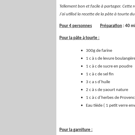
Tellement bon et facile à partager. Cette r
J’ai utilisé la recette de la pâte à tourte d
Pour 4 personnes
Préparation
: 40
Pour la pâte à tourte :
300g de farine
1 c à s de levure boulangèr
1 c à c de sucre en poudre
1 c à c de sel fin
3 c a s d’huile
2 c à s de yaourt nature
1 c à c d’herbes de Provenc
Eau tiède ( 1 petit verre env
Pour la garniture :