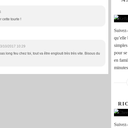
4
cette tourte !
Suivez-
qu’elle
simples
3/10/2017 10:29
pour se
s long feu chez toi, tout va être englouti très très vite. Bisous du
en fami
minutes
RI
Suivez-