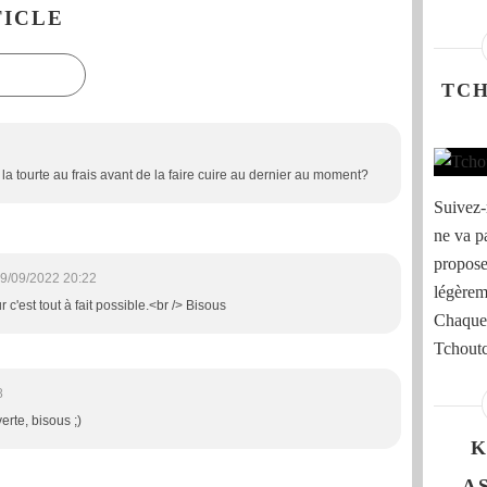
ICLE
TC
 la tourte au frais avant de la faire cuire au dernier au moment?
Suivez-
ne va p
propose
9/09/2022 20:22
légèreme
 c'est tout à fait possible.<br /> Bisous
Chaque 
Tchoutc
8
rte, bisous ;)
K
A