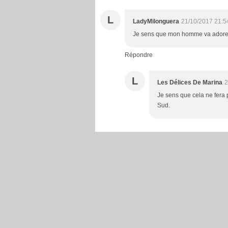
L
LadyMilonguera
21/10/2017 21:5
Je sens que mon homme va adorer 
Répondre
L
Les Délices De Marina
2
Je sens que cela ne fera pa
Sud.