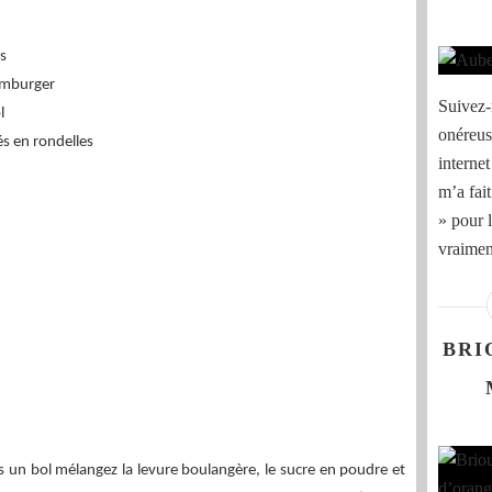
s
amburger
Suivez-
l
onéreuse
s en rondelles
internet
m’a fai
» pour l
vraiment
BRI
 un bol mélangez la levure boulangère, le sucre en poudre et