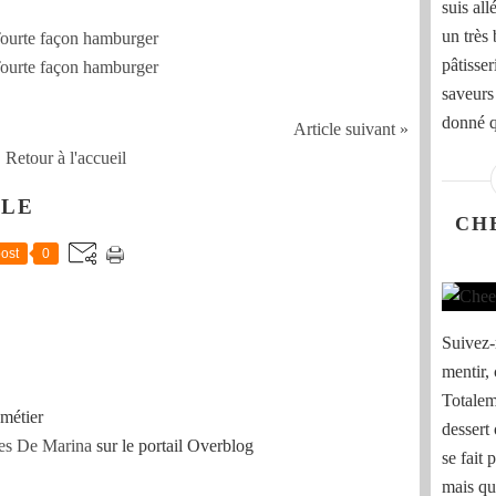
suis al
un très
pâtisser
saveurs
donné qu
Article suivant »
Retour à l'accueil
CLE
CH
ost
0
Suivez-
mentir, 
Totalem
métier
dessert 
es De Marina
sur le portail Overblog
se fait 
mais qui