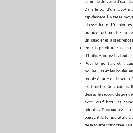
la moitié du verre d’eau tiè
Dans le bol d’un robot mu
rapidement à vitesse moyen
vitesse lente 10 minutes
homogène ( ajoutez un peu 
un saladier et laissez repos
Pour la garniture
: Dans un
d’huile. Ajoutez la viande h
Pour le montage et la cui
boules. Etalez les boules 
moule à tarte en faisant d
les tranches de cheddar. R
dessus le second disque de
avec l’œuf battu et pars
minutes. Préchauffez le f
baissant la température à 
de la tourte soit dorée. La