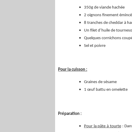
350g de viande hachée
2 oignons finement émincé
8 tranches de cheddar à h
Un filet d’huile de tourneso
Quelques cornichons coupé
Sel et poivre
Pour la cuisson :
Graines de sésame
1 œuf battu en omelette
Préparation :
Pour la pâte à tourte
: Dans