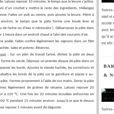
de. Laissez reposer 10 minutes, le temps que la levure s’active.
ni d’un crochet y mettre le reste des ingrédients. Mélangez
Suivez-
ne. Faites un puit au centre, puis ajoutez la levure. Pétrir à
miel et 
 environ, le temps que la pâte forme une boule lisse et
recette 
de farine ou d’eau si nécessaire ). Débarrassez la pâte dans
avec les
er 1 heure dans un endroit chaud à l’abri des courants d’air.
qu’il se
e poêle, faites confire légèrement les oignons dans un filet
est très 
achée. Salez et poivrez. Réservez.
sson
: Sur un plan de travail fariné, divisez la pâte en deux
en forme de cercle. Déposez un premier disque de pâte dans un
BAK
épasser les bords. Ajoutez la viande hachée, les cornichons et
abattre les bords de la pâte sur la garniture et placez-y au-
& N
 pâte. Fermez proprement à l’aide de vos mains. Dorez la pâte
emez légèrement de graines de sésame. Laissez reposer 20
our à 220 °C. Une fois les 20 minutes écoulées enfournez en
200 °C pendant 25 minutes environ. Jusqu’à ce que le dessus
issez reposer 5 minutes avant de déguster.
Suivez-m