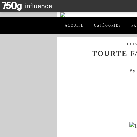
ACCUEIL
CATÉGORIES
PA
CUI
TOURTE 
By 