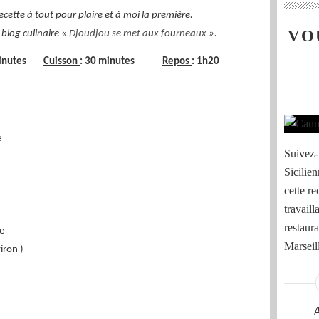
ecette à tout pour plaire et à moi la première.
VO
u blog culinaire «
Djoudjou se met aux fourneaux
».
 minutes
Cuisson
: 30 minutes
Repos
: 1h20
e
Suivez-m
Sicilien
cette re
travaill
restaura
e
Marseille
iron )