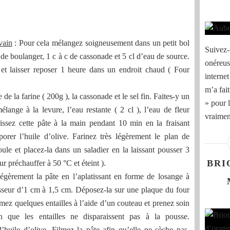
vain
: Pour cela mélangez soigneusement dans un petit bol
Suivez-
 de boulanger, 1 c à c de cassonade et 5 cl d’eau de source.
onéreuse
 et laisser reposer 1 heure dans un endroit chaud ( Four
internet
m’a fai
de la farine ( 200g ), la cassonade et le sel fin. Faites-y un
» pour l
élange à la levure, l’eau restante ( 2 cl ), l’eau de fleur
vraiment
trissez cette pâte à la main pendant 10 min en la fraisant
orer l’huile d’olive. Farinez très légèrement le plan de
ule et placez-la dans un saladier en la laissant pousser 3
BRI
r préchauffer à 50 °C et éteint ).
gèrement la pâte en l’aplatissant en forme de losange à
sseur d’1 cm à 1,5 cm. Déposez-la sur une plaque du four
rmez quelques entailles à l’aide d’un couteau et prenez soin
in que les entailles ne disparaissent pas à la pousse.
’huile d’olive. Filmez la pâte afin qu’elle ne sèche pas.