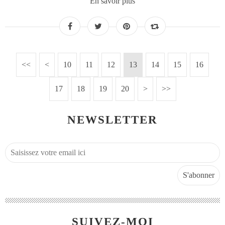
En savoir plus
<<
<
10
11
12
13
14
15
16
17
18
19
20
30
>
>>
NEWSLETTER
SUIVEZ-MOI