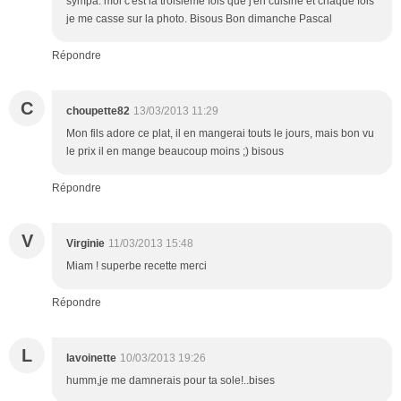
sympa. moi c'est la troisième fois que j'en cuisine et chaque fois
je me casse sur la photo. Bisous Bon dimanche Pascal
Répondre
C
choupette82
13/03/2013 11:29
Mon fils adore ce plat, il en mangerai touts le jours, mais bon vu
le prix il en mange beaucoup moins ;) bisous
Répondre
V
Virginie
11/03/2013 15:48
Miam ! superbe recette merci
Répondre
L
lavoinette
10/03/2013 19:26
humm,je me damnerais pour ta sole!..bises