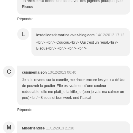
Ta recette m'a donné une idée avec des pigeons pourquoi pas!
Bisous
Répondre
L
lesdelicesdemarina.over-blog.com
14/12/2013 17:12
<br /> <br /> Coucou,<br /> Oui c'est un régal.<br />
Bisous<br /> <br /> <br /> <br />
C
cuisinemaison
13/12/2013 06:40
Je suis revenu sur ta canette, me rincer encore les yeux a défaut
de pouvoir la goutter. Elle est vraiment d'une couleur
redoutable, elle me plait, je la kiffe, je (bon je vais ma calmer un
peu).<br /> Bisous et bon week-end Pascal
Répondre
M
Missfriendise
11/12/2013 21:30