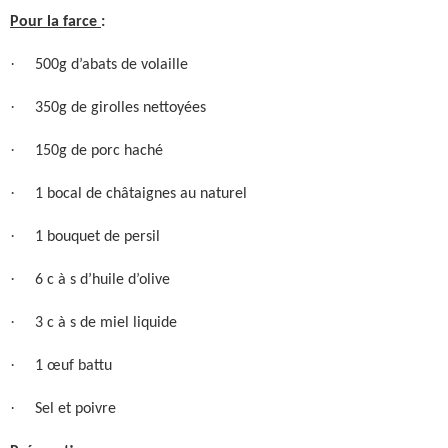
Pour la farce
:
·
500g d’abats de volaille
·
350g de girolles nettoyées
·
150g de porc haché
·
1 bocal de châtaignes au naturel
·
1 bouquet de persil
·
6 c à s d’huile d’olive
·
3 c à s de miel liquide
·
1 œuf battu
·
Sel et poivre