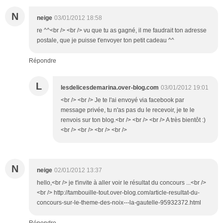
N
neige
03/01/2012 18:58
re ^^<br /> <br /> vu que tu as gagné, il me faudrait ton adresse
postale, que je puisse t'envoyer ton petit cadeau ^^
Répondre
L
lesdelicesdemarina.over-blog.com
03/01/2012 19:01
<br /> <br /> Je te l'ai envoyé via facebook par
message privée, tu n'as pas du le recevoir, je te le
renvois sur ton blog.<br /> <br /> <br /> A très bientôt :)
<br /> <br /> <br /> <br />
N
neige
02/01/2012 13:37
hello,<br /> je t'invite à aller voir le résultat du concours ...<br />
<br /> http://tambouille-tout.over-blog.com/article-resultat-du-
concours-sur-le-theme-des-noix---la-gautelle-95932372.html