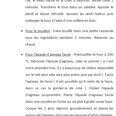
l’ail, le veau haché et la chair à saucisse, laisser cuire 2
minutes. Transférer le tout dans un saladier. Ajouter le
persil et laisser refroidir. Ajouter les œufs battus puis
mélanger le tout à l’aide d’une cuillère en bois.
Pour le bouillon
: Faire bouillir dans une petite casserole
tous les ingrédients pendant 3 minutes. Réserver au
chaud.
Pour l’épaule d’agneau farcie
: Préchauffer le four à 200
°C. Désosser l’épaule d’agneau, saler et poivrer ( si c’est
votre première fois, il y a beaucoup de vidéos disponible
sur le net ainsi cela sera plus précis que par écrit ). Farcir
l’agneau de farce ( il est possible qu’il reste de la farce,
dans ce cas la gardez-la de coté ). Ficeler l’épaule
d’agneau proprement. Placer l’épaule d’agneau farcie
dans une cocotte en fonte ou un plat à gratin assez haut.
Couper les 2 gros oignons grossièrement et placez-les
autour de l’agneau ainsi que les gousses d’ail en chemise.