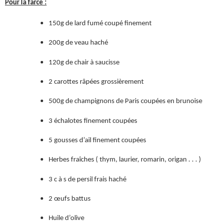
Pour la farce :
150g de lard fumé coupé finement
200g de veau haché
120g de chair à saucisse
2 carottes râpées grossièrement
500g de champignons de Paris coupées en brunoise
3 échalotes finement coupées
5 gousses d’ail finement coupées
Herbes fraîches ( thym, laurier, romarin, origan . . . )
3 c à s de persil frais haché
2 œufs battus
Huile d’olive