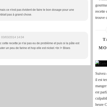
gourmand
r, mais ce n'est pas évident de faire le bon dosage pour une
recette
mblait pas à grand chose.
trouve 
m
03/03/2014 14:04
T
cette recette je n'ai pas eu de problème et puis si la pâte est
MO
ajouter un peu de farine et hop elle est nickel.<br /> Bises
Suivez-
il est 
manger 
est parf
culpabi
heure C