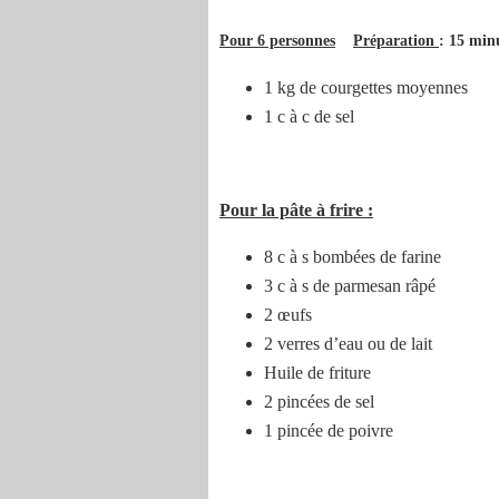
Pour 6 personnes
Préparation
: 15 mi
1 kg de courgettes moyennes
1 c à c de sel
Pour la pâte à frire :
8 c à s bombées de farine
3 c à s de parmesan râpé
2 œufs
2 verres d’eau ou de lait
Huile de friture
2 pincées de sel
1 pincée de poivre