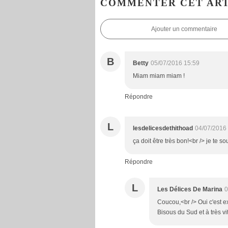
COMMENTER CET ART
Ajouter un commentaire
B
Betty
05/07/2016 15:59
Miam miam miam !
Répondre
L
lesdelicesdethithoad
04/07/2016
ça doit être très bon!<br /> je te 
Répondre
L
Les Délices De Marina
0
Coucou,<br /> Oui c'est exc
Bisous du Sud et à très vi