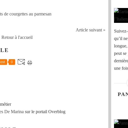
Article suivant »
Suivez-
Retour à l'accueil
qu’il ne
longue, 
CLE
peut se 
dernièr
ost
0
une fois
PA
métier
es De Marina
sur le portail Overblog