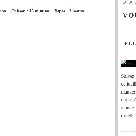
nutes
Cuisson
: 15 minutes
Repos
: 2 heures
VO
FE
Suivez-
ce feuil
manger 
nique. 
viande. 
excelle