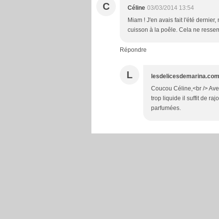
C
Céline
03/03/2014 13:54
Miam ! J'en avais fait l'été dernie
cuisson à la poêle. Cela ne resse
Répondre
L
lesdelicesdemarina.co
Coucou Céline,<br /> Avec 
trop liquide il suffit de r
parfumées.