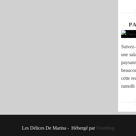
P
Suivez-
une sala
paysann
beaucou
cette re
ramolli
Les Délices De Marina - Hébergé par
Overblog