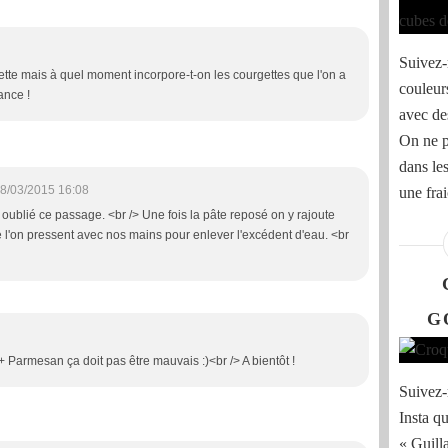
Suivez-
cette mais à quel moment incorpore-t-on les courgettes que l'on a
couleur
ance !
avec des
On ne p
dans le
8/03/2015 16:08
une frai
ai oublié ce passage. <br /> Une fois la pâte reposé on y rajoute
 l'on pressent avec nos mains pour enlever l'excédent d'eau. <br
G
 Parmesan ça doit pas être mauvais :)<br /> A bientôt !
Suivez-
Insta qu
« Guill