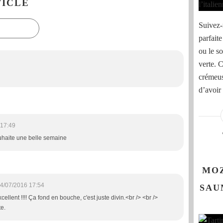
ICLE
Suivez-
parfait
ou le s
verte. C
crémeus
d’avoir 
 17:49
souhaite une belle semaine
MOZ
4/07/2016 17:54
SAU
ellent !!!! Ça fond en bouche, c'est juste divin.<br /> <br />
te.