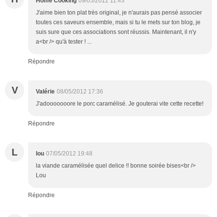
Home Cooking
09/05/2012 11:43
J'aime bien ton plat très original, je n'aurais pas pensé associer
toutes ces saveurs ensemble, mais si tu le mets sur ton blog, je
suis sure que ces associations sont réussis. Maintenant, il n'y
a<br /> qu'à tester ! ...
Répondre
V
Valérie
08/05/2012 17:36
J'adooooooore le porc caramélisé. Je gouterai vite cette recette!
Répondre
L
lou
07/05/2012 19:48
la viande caramélisée quel delice !! bonne soirée bises<br />
Lou
Répondre