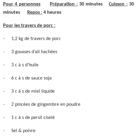
Pour 4 personnes
Préparation :
30 minutes
Cuisson :
30
minutes
Repos :
4 heures
Pour les travers de porc :
-
1,2 kg de travers de porc
-
3 gousses d’ail hachées
-
3 c à s d’huile
-
6 c à s de sauce soja
-
3 c à s de miel liquide
-
2 pincées de gingembre en poudre
-
1 c à s de persil ciselé
-
Sel & poivre