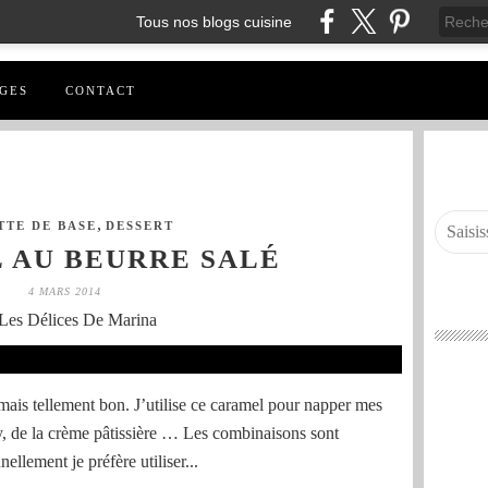
Tous nos blogs cuisine
GES
CONTACT
,
TTE DE BASE
DESSERT
 AU BEURRE SALÉ
4 MARS 2014
Les Délices De Marina
mais tellement bon. J’utilise ce caramel pour napper mes
ly, de la crème pâtissière … Les combinaisons sont
ellement je préfère utiliser...