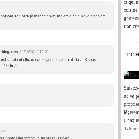
et qui 
cuisine
a saison! J'en ai déjà mangé chez une amie et je n'avais pas été
gouteux
l’on ch
r-blog.com
24/08/2012 19:01
TC
e est simple et efficace c'est ça qui est génial.<br /> Bisous
r /> <br />
Suivez-
ne va p
propose
légèreme
Chaque 
Tchoutc
:57
tes photos me font toujours autant saliver