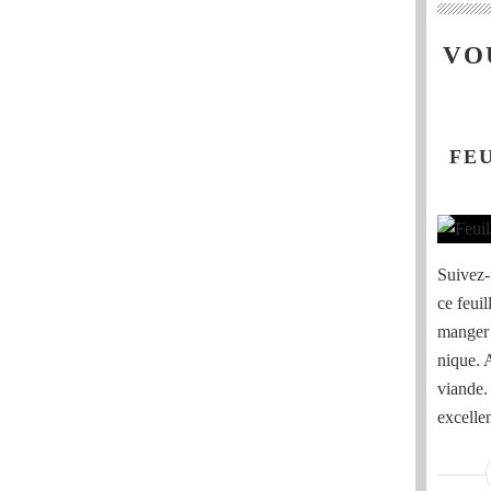
VO
FE
Suivez-
ce feuil
manger 
nique. 
viande. 
excelle