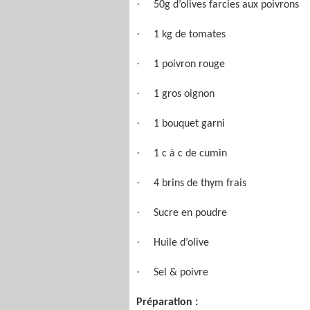
·
50g d’olives farcies aux poivrons
·
1 kg de tomates
·
1 poivron rouge
·
1 gros oignon
·
1 bouquet garni
·
1 c à c de cumin
·
4 brins de thym frais
·
Sucre en poudre
·
Huile d’olive
·
Sel & poivre
Préparation :