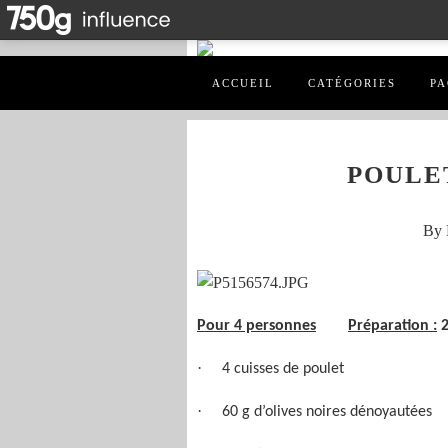
ACCUEIL
CATÉGORIES
PA
POULE
By 
Pour 4 personnes
Préparation :
2
·
4 cuisses de poulet
·
60 g d’olives noires dénoyautées