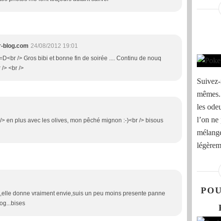
r-blog.com
24/08/2012 19:01
 =D<br /> Gros bibi et bonne fin de soirée .... Continu de nouq
r /> <br />
Suivez-
mêmes. 
les odeu
l’on ne
 /> en plus avec les olives, mon pêché mignon :-)<br /> bisous
mélange
légèrem
POU
e,elle donne vraiment envie,suis un peu moins presente panne
log...bises