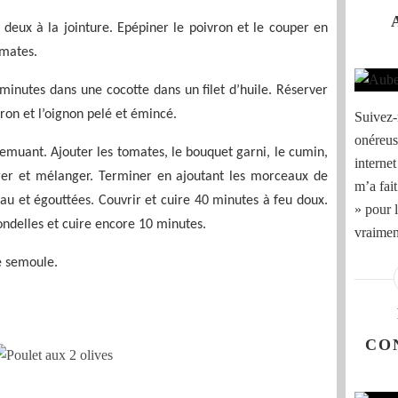
 deux à la jointure. Epépiner le poivron et le couper en
omates.
inutes dans une cocotte dans un filet d’huile. Réserver
ron et l’oignon pelé et émincé.
Suivez-
onéreuse
remuant. Ajouter les tomates, le bouquet garni, le cumin,
internet
vrer et mélanger. Terminer en ajoutant les morceaux de
m’a fai
’eau et égouttées. Couvrir et cuire 40 minutes à feu doux.
» pour l
rondelles et cuire encore 10 minutes.
vraiment
e semoule.
CO