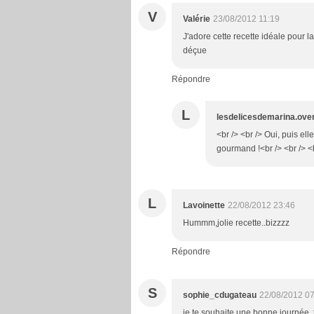
V
Valérie
23/08/2012 11:19
J'adore cette recette idéale pour l
déçue
Répondre
L
lesdelicesdemarina.ove
<br /> <br /> Oui, puis ell
gourmand !<br /> <br /> <b
L
Lavoinette
22/08/2012 23:46
Hummm,jolie recette..bizzzz
Répondre
S
sophie_cdugateau
22/08/2012 07
je te souhaite une bonne journée, 