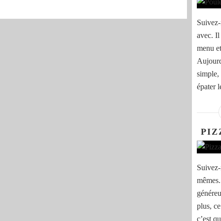
Suivez-
avec. I
menu et
Aujourd
simple, 
épater l
PIZ
Suivez-
mêmes. 
généreu
plus, ce
c’est q