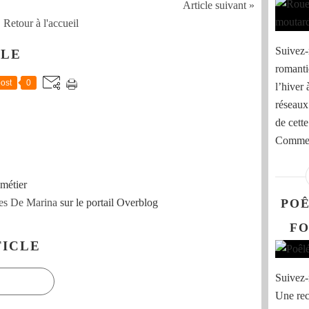
Article suivant »
Retour à l'accueil
Suivez-
CLE
romanti
ost
0
l’hiver 
réseaux
de cett
Comment
métier
es De Marina
sur le portail Overblog
POÊ
FO
ICLE
Suivez-
Une rec