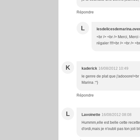
Répondre
L
lesdelicesdemarina.ove
<br /> <br /> Merci, Merci
régaler !!!!<br /> <br /> <b
K
kaderick
16/08/2012 10:49
le genre de plat que j'adooore!<br
Marina :*}
Répondre
L
Lavoinette
16/08/2012 08:08
Hummm,elle est belle cette recett
d'ordi,mais je n'oubli pas ton joli b