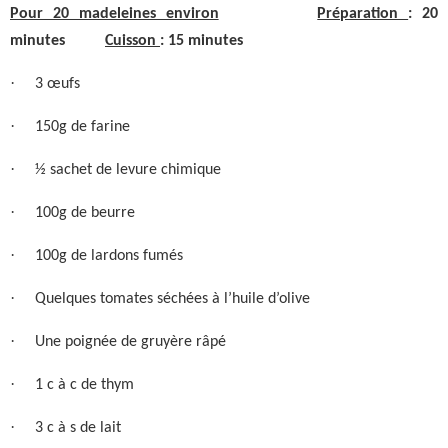
Pour 20 madeleines environ
Préparation
: 20
minutes
Cuisson
: 15 minutes
·
3 œufs
·
150g de farine
·
½ sachet de levure chimique
·
100g de beurre
·
100g de lardons fumés
·
Quelques tomates séchées à l’huile d’olive
·
Une poignée de gruyère râpé
·
1 c à c de thym
·
3 c à s de lait