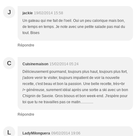
J
jackie
19/02/2014 15:58
Un gateau qui me fait de l'oeil. Oui un peu calorique mais bon,
de temps en temps. Je note avec une petite salade pas mal du
tout. Bises
Répondre
C
Cuisinemaison
15/02/2014 05:24
Délicieusement gourmand, toujours plus haut, toujours plus fort,
j'adore venir te visiter, toujours impatient de voir la nouvelle
recette, c'est beau et bon la passion. Une belle recette, très<br
/> généreuse, surement idéal après une sortie a ski avec un bon
Chignin de Savoie. Gros bisous et bon week-end. J'espère pour
toi que tu ne travailles pas ce matin..............
Répondre
L
LadyMilonguera
09/02/2014 19:06