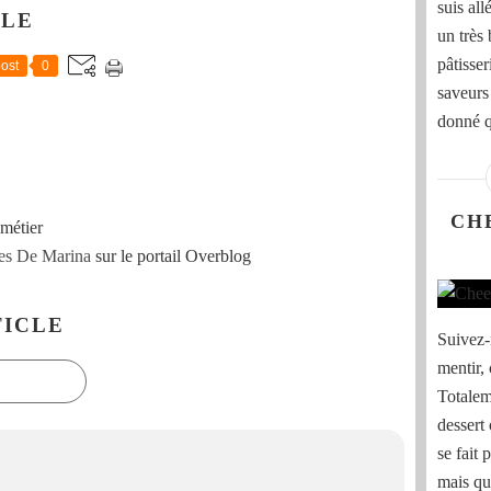
suis al
CLE
un très
pâtisser
ost
0
saveurs
donné qu
CH
métier
es De Marina
sur le portail Overblog
ICLE
Suivez-
mentir, 
Totalem
dessert 
se fait 
mais qui