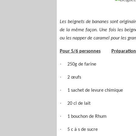
Les beignets de bananes sont originai
de la même façon. Une fois les beign
ou les napper de caramel pour les gr
Pour 5/6 personnes
Préparatio
·
250g de farine
·
2 œufs
·
1 sachet de levure chimique
·
20 cl de lait
·
1 bouchon de Rhum
·
5 c à s de sucre