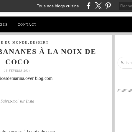
Tous nos blogs cuisine
GES
CONTACT
,
NE DU MONDE
DESSERT
BANANES À LA NOIX DE
COCO
15 FÉVRIER 2014
licesdemarina.over-blog.com
Suivez-moi sur Insta