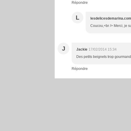
Répondre
L
lesdelicesdemarina.co
Coucou,<br /> Merci, je sui
J
Jackie
17/02/2014 15:34
Des petits beignets trop gourman
Répondre