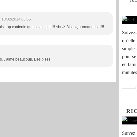
m
18/02/2014 06:55
s trop contente que cela plait !!!!! <br /> Bises gourmandes !!!!!!
Suivez-
qu’elle
simples
pour se
ds. J'aime beaucoup. Des bises
en fami
minutes
RI
Suivez-