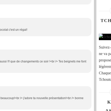
TC
olat c'est un régal!
Suivez-
ne va p
propose
aussi !!! que de changements ce soir !<br /> Tes beignets me font
légèreme
Chaque 
Tchoutc
 beaucoup!<br /> j'adore ta nouvelle présentation!<br /> bonne
K
A