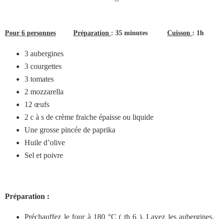
Pour 6 personnes
Préparation
: 35 minutes
Cuisson
: 1h
3 aubergines
3 courgettes
3 tomates
2 mozzarella
12 œufs
2 c à s de crème fraiche épaisse ou liquide
Une grosse pincée de paprika
Huile d’olive
Sel et poivre
Préparation :
Préchauffez le four à 180 °C ( th 6 ). Lavez les aubergines,