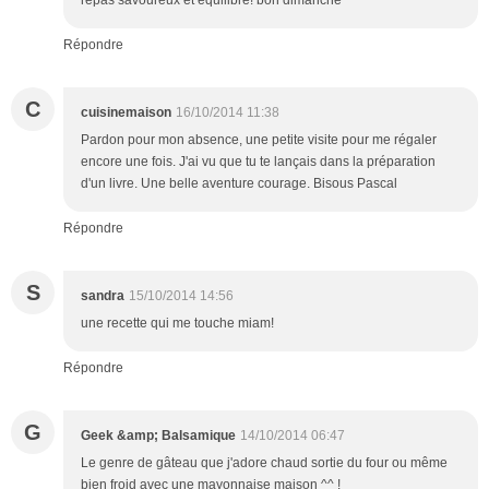
repas savoureux et équilibré! bon dimanche
Répondre
C
cuisinemaison
16/10/2014 11:38
Pardon pour mon absence, une petite visite pour me régaler
encore une fois. J'ai vu que tu te lançais dans la préparation
d'un livre. Une belle aventure courage. Bisous Pascal
Répondre
S
sandra
15/10/2014 14:56
une recette qui me touche miam!
Répondre
G
Geek &amp; Balsamique
14/10/2014 06:47
Le genre de gâteau que j'adore chaud sortie du four ou même
bien froid avec une mayonnaise maison ^^ !